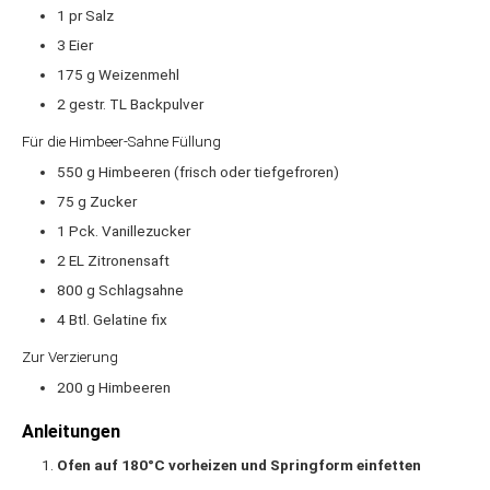
1
pr
Salz
3
Eier
175
g
Weizenmehl
2
gestr. TL
Backpulver
Für die Himbeer-Sahne Füllung
550
g
Himbeeren (frisch oder tiefgefroren)
75
g
Zucker
1
Pck.
Vanillezucker
2
EL
Zitronensaft
800
g
Schlagsahne
4
Btl.
Gelatine fix
Zur Verzierung
200
g
Himbeeren
Anleitungen
Ofen auf 180°C vorheizen und Springform einfetten