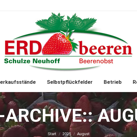
Startseite
Verkaufsstände
Selbst
erkaufsstände
Selbstpflückfelder
Betrieb
R
ARCHIVE::
AUG
Sie befinden sich hier:
Start
2025
August