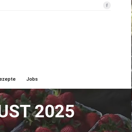
Facebook
pflückfelder
Betrieb
Rezepte
Jobs
ezepte
Jobs
UST 2025