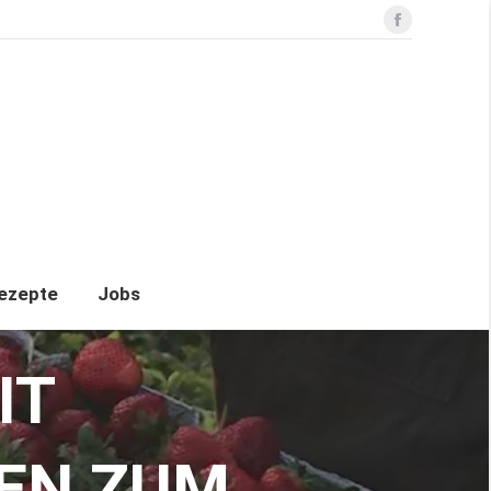
Facebook
pflückfelder
Betrieb
Rezepte
Jobs
ezepte
Jobs
IT
EN ZUM