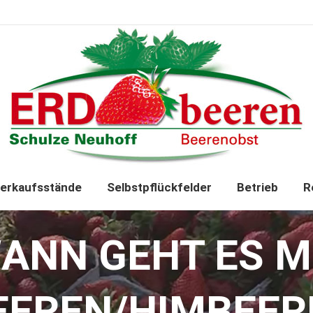
Startseite
Verkaufsstände
Selbst
erkaufsstände
Selbstpflückfelder
Betrieb
R
ANN GEHT ES M
EEREN/HIMBEER