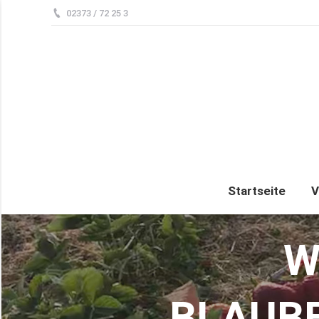
02373 / 72 25 3
Startseite
V
W
BLAUB