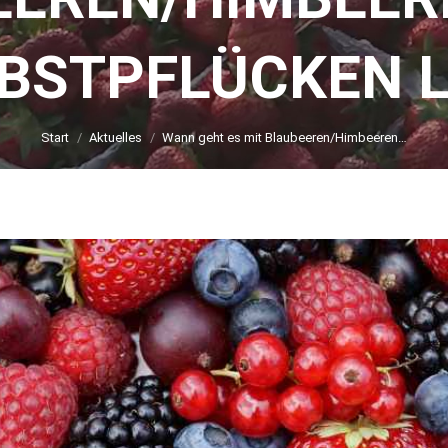
BSTPFLÜCKEN 
Sie befinden sich hier:
Start
Aktuelles
Wann geht es mit Blaubeeren/Himbeeren…